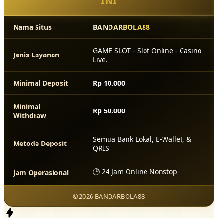
INI
Nama Situs
BANDARBOLA88
GAME SLOT - Slot Online - Casino
Jenis Layanan
Live.
Minimal Deposit
Rp 10.000
Minimal
Rp 50.000
Withdraw
Semua Bank Lokal, E-Wallet, &
Metode Deposit
QRIS
🕒 24 Jam Online Nonstop
Jam Operasional
©2026 BANDARBOLA88