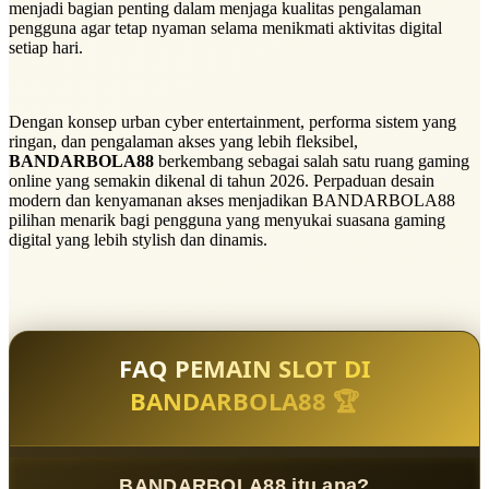
menjadi bagian penting dalam menjaga kualitas pengalaman
pengguna agar tetap nyaman selama menikmati aktivitas digital
setiap hari.
Dengan konsep urban cyber entertainment, performa sistem yang
ringan, dan pengalaman akses yang lebih fleksibel,
BANDARBOLA88
berkembang sebagai salah satu ruang gaming
online yang semakin dikenal di tahun 2026. Perpaduan desain
modern dan kenyamanan akses menjadikan BANDARBOLA88
pilihan menarik bagi pengguna yang menyukai suasana gaming
digital yang lebih stylish dan dinamis.
FAQ PEMAIN SLOT DI
BANDARBOLA88 🏆
BANDARBOLA88 itu apa?