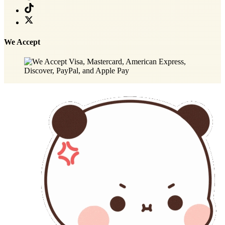
We Accept