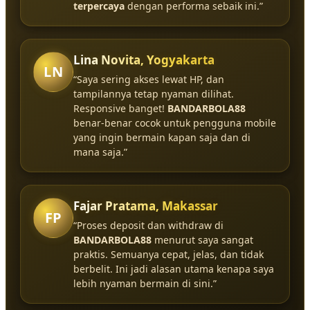
terpercaya
dengan performa sebaik ini.”
Lina Novita, Yogyakarta
LN
“Saya sering akses lewat HP, dan
tampilannya tetap nyaman dilihat.
Responsive banget!
BANDARBOLA88
benar-benar cocok untuk pengguna mobile
yang ingin bermain kapan saja dan di
mana saja.”
Fajar Pratama, Makassar
FP
“Proses deposit dan withdraw di
BANDARBOLA88
menurut saya sangat
praktis. Semuanya cepat, jelas, dan tidak
berbelit. Ini jadi alasan utama kenapa saya
lebih nyaman bermain di sini.”