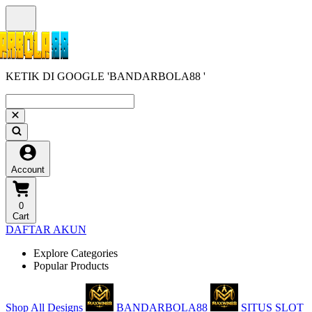
KETIK DI GOOGLE 'BANDARBOLA88 '
Account
0
Cart
DAFTAR AKUN
Explore Categories
Popular Products
Shop All Designs
BANDARBOLA88
SITUS SLOT