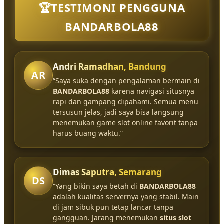
🏆TESTIMONI PENGGUNA
BANDARBOLA88
Andri Ramadhan, Bandung
AR
“Saya suka dengan pengalaman bermain di
BANDARBOLA88
karena navigasi situsnya
rapi dan gampang dipahami. Semua menu
tersusun jelas, jadi saya bisa langsung
menemukan game slot online favorit tanpa
harus buang waktu.”
Dimas Saputra, Semarang
DS
“Yang bikin saya betah di
BANDARBOLA88
adalah kualitas servernya yang stabil. Main
di jam sibuk pun tetap lancar tanpa
gangguan. Jarang menemukan
situs slot