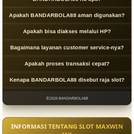
BANDARBOLA88
adalah platform slot online terpercaya
Apakah BANDARBOLA88 aman digunakan?
dengan sistem modern dan layanan profesional.
Ya, menggunakan sistem keamanan berlapis untuk
Apakah bisa diakses melalui HP?
melindungi data pengguna.
Bisa, platform ini mendukung semua perangkat termasuk
Bagaimana layanan customer service-nya?
smartphone.
Tersedia 24 jam dengan respon cepat dan ramah !!
Apakah proses transaksi cepat?
Ya, deposit dan penarikan diproses dengan sistem
Kenapa BANDARBOLA88 disebut raja slot?
otomatis yang efisien.
Karena performa stabil, fitur lengkap, dan kepercayaan
pengguna yang tinggi.
©2026 BANDARBOLA88
INFORMASI TENTANG SLOT MAXWIN