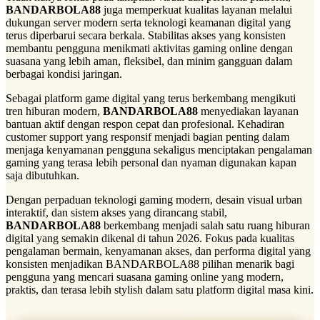
BANDARBOLA88
juga memperkuat kualitas layanan melalui
dukungan server modern serta teknologi keamanan digital yang
terus diperbarui secara berkala. Stabilitas akses yang konsisten
membantu pengguna menikmati aktivitas gaming online dengan
suasana yang lebih aman, fleksibel, dan minim gangguan dalam
berbagai kondisi jaringan.
Sebagai platform game digital yang terus berkembang mengikuti
tren hiburan modern,
BANDARBOLA88
menyediakan layanan
bantuan aktif dengan respon cepat dan profesional. Kehadiran
customer support yang responsif menjadi bagian penting dalam
menjaga kenyamanan pengguna sekaligus menciptakan pengalaman
gaming yang terasa lebih personal dan nyaman digunakan kapan
saja dibutuhkan.
Dengan perpaduan teknologi gaming modern, desain visual urban
interaktif, dan sistem akses yang dirancang stabil,
BANDARBOLA88
berkembang menjadi salah satu ruang hiburan
digital yang semakin dikenal di tahun 2026. Fokus pada kualitas
pengalaman bermain, kenyamanan akses, dan performa digital yang
konsisten menjadikan BANDARBOLA88 pilihan menarik bagi
pengguna yang mencari suasana gaming online yang modern,
praktis, dan terasa lebih stylish dalam satu platform digital masa kini.