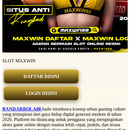
SLOT MAXWIN
DAFTAR DISINI
LOGIN DISINI
BANDARBOLA88
hadir membawa konsep urban gaming culture
yang terinspirasi dari gaya hidup digital generasi modern di tahun
2026. Platform ini dirancang untuk pengguna yang menginginkan
akses game online dengan nuansa lebih cepat, praktis, dan terasa
premium melalui tampilan clean serta sistem yang ringan digunakan