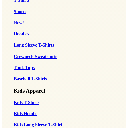
T-Shirts
Shorts
New!
Hoodies
Long Sleeve T-Shirts
Crewneck Sweatshirts
Tank Tops
Baseball T-Shirts
Kids Apparel
Kids T-Shirts
Kids Hoodie
Kids Long Sleeve T-Shirt